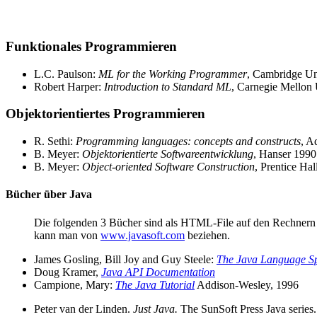
Funktionales Programmieren
L.C. Paulson:
ML for the Working Programmer
, Cambridge Un
Robert Harper:
Introduction to Standard ML
, Carnegie Mellon
Objektorientiertes Programmieren
R. Sethi:
Programming languages: concepts and constructs
, A
B. Meyer:
Objektorientierte Softwareentwicklung
, Hanser 1990
B. Meyer:
Object-oriented Software Construction
, Prentice Ha
Bücher über Java
Die folgenden 3 Bücher sind als HTML-File auf den Rechnern
kann man von
www.javasoft.com
beziehen.
James Gosling, Bill Joy and Guy Steele:
The Java Language Sp
Doug Kramer,
Java API Documentation
Campione, Mary:
The Java Tutorial
Addison-Wesley, 1996
Peter van der Linden.
Just Java.
The SunSoft Press Java series