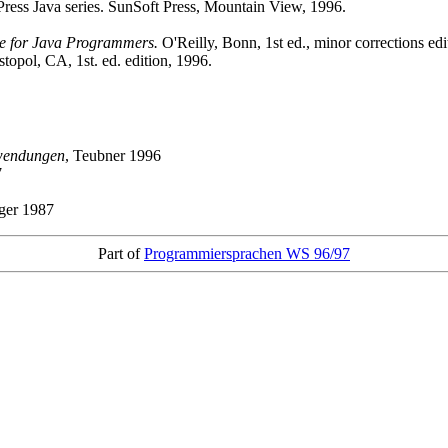
ress Java series. SunSoft Press, Mountain View, 1996.
ce for Java Programmers.
O'Reilly, Bonn, 1st ed., minor corrections edi
stopol, CA, 1st. ed. edition, 1996.
wendungen
, Teubner 1996
7
nger 1987
Part of
Programmiersprachen WS 96/97