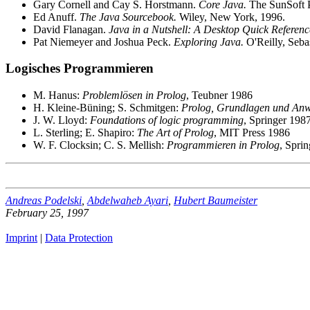
Gary Cornell and Cay S. Horstmann.
Core Java.
The SunSoft P
Ed Anuff.
The Java Sourcebook.
Wiley, New York, 1996.
David Flanagan.
Java in a Nutshell: A Desktop Quick Referen
Pat Niemeyer and Joshua Peck.
Exploring Java.
O'Reilly, Seba
Logisches Programmieren
M. Hanus:
Problemlösen in Prolog
, Teubner 1986
H. Kleine-Büning; S. Schmitgen:
Prolog, Grundlagen und An
J. W. Lloyd:
Foundations of logic programming
, Springer 198
L. Sterling; E. Shapiro:
The Art of Prolog
, MIT Press 1986
W. F. Clocksin; C. S. Mellish:
Programmieren in Prolog
, Spri
Andreas Podelski
,
Abdelwaheb Ayari
,
Hubert Baumeister
February 25, 1997
Imprint
|
Data Protection